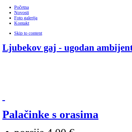
Početna
Novosti
Foto galerija
Kontakt
Skip to content
Ljubekov gaj - ugodan ambijen
Palačinke s orasima