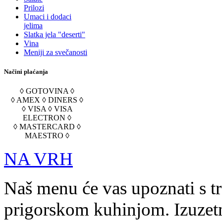
Prilozi
Umaci i dodaci
jelima
Slatka jela "deserti"
Vina
Meniji za svečanosti
Načini plaćanja
◊ GOTOVINA ◊
◊ AMEX ◊ DINERS ◊
◊ VISA ◊ VISA
ELECTRON ◊
◊ MASTERCARD ◊
MAESTRO ◊
NA VRH
Naš menu će vas upoznati s t
prigorskom kuhinjom. Izuzetn