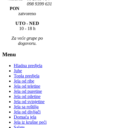
098 9399 631
PON
zatvoreno
UTO -
NED
10 - 18 h
Za veće grupe po
dogovoru.
Menu
Hladna predjela
Juhe
Topla predjela
Jela od ribe
Jela od teletine
Jela od puretine
Jela od piletine
Jela od svinjetine
Jela sa roštilja
Jela od divljači
Domaća jela
Jela iz krušne peći
Salate