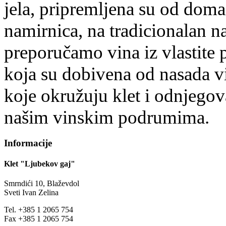
jela, pripremljena su od doma
namirnica, na tradicionalan na
preporučamo vina iz vlastite 
koja su dobivena od nasada v
koje okružuju klet i odnjegov
našim vinskim podrumima.
Informacije
Klet "Ljubekov gaj"
Smrndići 10, Blaževdol
Sveti Ivan Zelina
Tel. +385 1 2065 754
Fax +385 1 2065 754