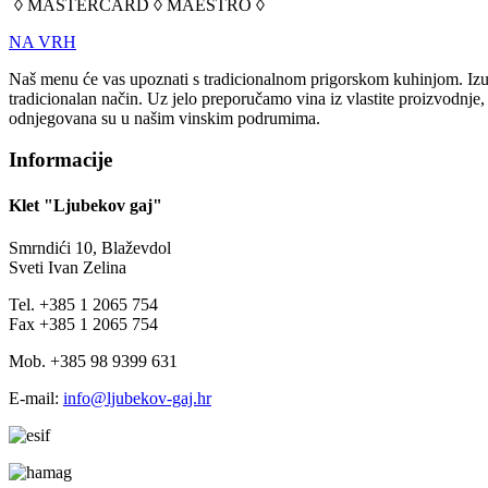
◊ MASTERCARD ◊ MAESTRO ◊
NA VRH
Naš menu će vas upoznati s tradicionalnom prigorskom kuhinjom. Izuz
tradicionalan način. Uz jelo preporučamo vina iz vlastite proizvodnje
odnjegovana su u našim vinskim podrumima.
Informacije
Klet "Ljubekov gaj"
Smrndići 10, Blaževdol
Sveti Ivan Zelina
Tel. +385 1 2065 754
Fax +385 1 2065 754
Mob. +385 98 9399 631
E-mail:
info@ljubekov-gaj.hr