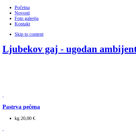
Početna
Novosti
Foto galerija
Kontakt
Skip to content
Ljubekov gaj - ugodan ambijen
Pastrva pečena
kg 20,00 €