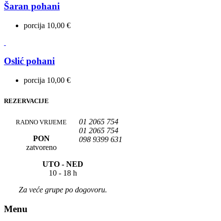
Šaran pohani
porcija 10,00 €
Oslić pohani
porcija 10,00 €
REZERVACIJE
01 2065 754
RADNO VRIJEME
01 2065 754
PON
098 9399 631
zatvoreno
UTO -
NED
10 - 18 h
Za veće grupe po dogovoru.
Menu