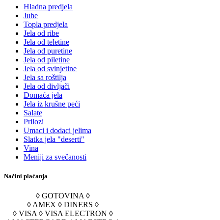
Hladna predjela
Juhe
Topla predjela
Jela od ribe
Jela od teletine
Jela od puretine
Jela od piletine
Jela od svinjetine
Jela sa roštilja
Jela od divljači
Domaća jela
Jela iz krušne peći
Salate
Prilozi
Umaci i dodaci jelima
Slatka jela "deserti"
Vina
Meniji za svečanosti
Načini plaćanja
◊ GOTOVINA ◊
◊ AMEX ◊ DINERS ◊
◊ VISA ◊ VISA ELECTRON ◊