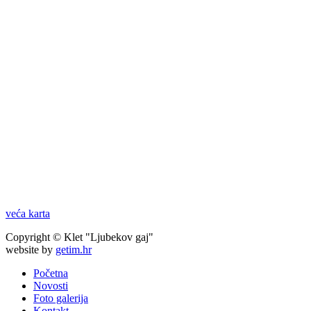
veća karta
Copyright © Klet "Ljubekov gaj"
website by
getim.hr
Početna
Novosti
Foto galerija
Kontakt