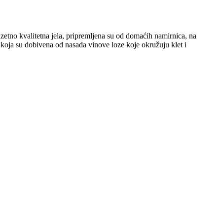
etno kvalitetna jela, pripremljena su od domaćih namirnica, na
, koja su dobivena od nasada vinove loze koje okružuju klet i