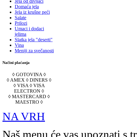
Jela od divljači
Domaća jela
Jela iz krušne peći
Salate
Prilozi
Umaci i dodaci
jelima
Slatka jela "deserti"
Vina
Meniji za svečanosti
Načini plaćanja
◊ GOTOVINA ◊
◊ AMEX ◊ DINERS ◊
◊ VISA ◊ VISA
ELECTRON ◊
◊ MASTERCARD ◊
MAESTRO ◊
NA VRH
Naš menu će vas upoznati s t