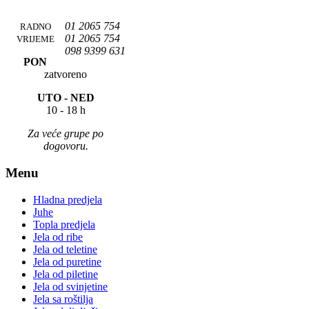
01 2065 754
RADNO
01 2065 754
VRIJEME
098 9399 631
PON
zatvoreno
UTO -
NED
10 - 18 h
Za veće grupe po
dogovoru.
Menu
Hladna predjela
Juhe
Topla predjela
Jela od ribe
Jela od teletine
Jela od puretine
Jela od piletine
Jela od svinjetine
Jela sa roštilja