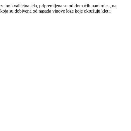
etno kvalitetna jela, pripremljena su od domaćih namirnica, na
, koja su dobivena od nasada vinove loze koje okružuju klet i