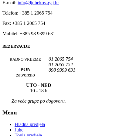
E-mail:
info@ljubekov-gaj.hr
Telefon:
+385 1 2065 754
Fax:
+385 1 2065 754
Mobitel:
+385 98 9399 631
REZERVACIJE
01 2065 754
RADNO VRIJEME
01 2065 754
PON
098 9399 631
zatvoreno
UTO -
NED
10 - 18 h
Za veće grupe po dogovoru.
Menu
Hladna predjela
Juhe
Topla predjela