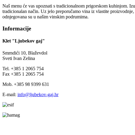
Naš menu će vas upoznati s tradicionalnom prigorskom kuhinjom. Izuz
tradicionalan način. Uz jelo preporučamo vina iz vlastite proizvodnje
odnjegovana su u našim vinskim podrumima.
Informacije
Klet "Ljubekov gaj"
Smrndići 10, Blaževdol
Sveti Ivan Zelina
Tel. +385 1 2065 754
Fax +385 1 2065 754
Mob. +385 98 9399 631
E-mail:
info@ljubekov-gaj.hr