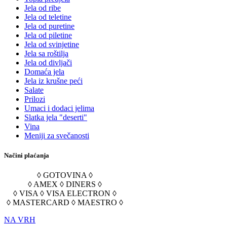
Jela od ribe
Jela od teletine
Jela od puretine
Jela od piletine
Jela od svinjetine
Jela sa roštilja
Jela od divljači
Domaća jela
Jela iz krušne peći
Salate
Prilozi
Umaci i dodaci jelima
Slatka jela "deserti"
Vina
Meniji za svečanosti
Načini plaćanja
◊ GOTOVINA ◊
◊ AMEX ◊ DINERS ◊
◊ VISA ◊ VISA ELECTRON ◊
◊ MASTERCARD ◊ MAESTRO ◊
NA VRH