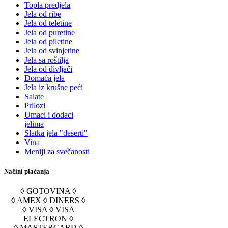
Topla predjela
Jela od ribe
Jela od teletine
Jela od puretine
Jela od piletine
Jela od svinjetine
Jela sa roštilja
Jela od divljači
Domaća jela
Jela iz krušne peći
Salate
Prilozi
Umaci i dodaci
jelima
Slatka jela "deserti"
Vina
Meniji za svečanosti
Načini plaćanja
◊ GOTOVINA ◊
◊ AMEX ◊ DINERS ◊
◊ VISA ◊ VISA
ELECTRON ◊
◊ MASTERCARD ◊