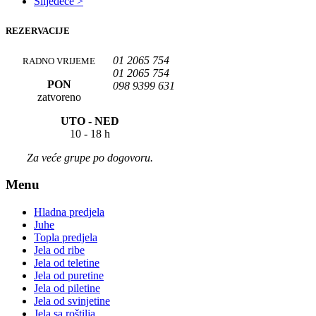
Slijedeće >
REZERVACIJE
01 2065 754
RADNO VRIJEME
01 2065 754
PON
098 9399 631
zatvoreno
UTO -
NED
10 - 18 h
Za veće grupe po dogovoru.
Menu
Hladna predjela
Juhe
Topla predjela
Jela od ribe
Jela od teletine
Jela od puretine
Jela od piletine
Jela od svinjetine
Jela sa roštilja