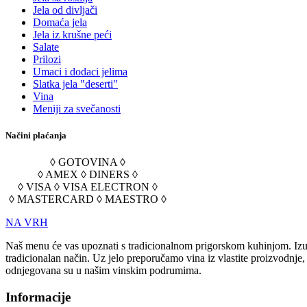
Jela od divljači
Domaća jela
Jela iz krušne peći
Salate
Prilozi
Umaci i dodaci jelima
Slatka jela "deserti"
Vina
Meniji za svečanosti
Načini plaćanja
◊ GOTOVINA ◊
◊ AMEX ◊ DINERS ◊
◊ VISA ◊ VISA ELECTRON ◊
◊ MASTERCARD ◊ MAESTRO ◊
NA VRH
Naš menu će vas upoznati s tradicionalnom prigorskom kuhinjom. Izuz
tradicionalan način. Uz jelo preporučamo vina iz vlastite proizvodnje
odnjegovana su u našim vinskim podrumima.
Informacije