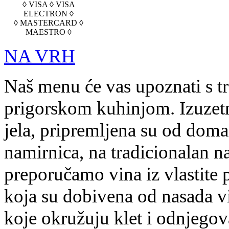
◊ VISA ◊ VISA
ELECTRON ◊
◊ MASTERCARD ◊
MAESTRO ◊
NA VRH
Naš menu će vas upoznati s t
prigorskom kuhinjom. Izuzetn
jela, pripremljena su od doma
namirnica, na tradicionalan na
preporučamo vina iz vlastite 
koja su dobivena od nasada v
koje okružuju klet i odnjegov