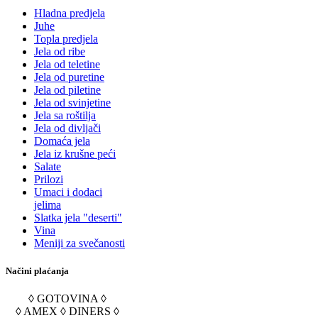
Hladna predjela
Juhe
Topla predjela
Jela od ribe
Jela od teletine
Jela od puretine
Jela od piletine
Jela od svinjetine
Jela sa roštilja
Jela od divljači
Domaća jela
Jela iz krušne peći
Salate
Prilozi
Umaci i dodaci
jelima
Slatka jela "deserti"
Vina
Meniji za svečanosti
Načini plaćanja
◊ GOTOVINA ◊
◊ AMEX ◊ DINERS ◊