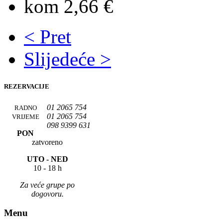
kom 2,66 €
< Pret
Slijedeće >
REZERVACIJE
01 2065 754
RADNO
01 2065 754
VRIJEME
098 9399 631
PON
zatvoreno
UTO -
NED
10 - 18 h
Za veće grupe po
dogovoru.
Menu