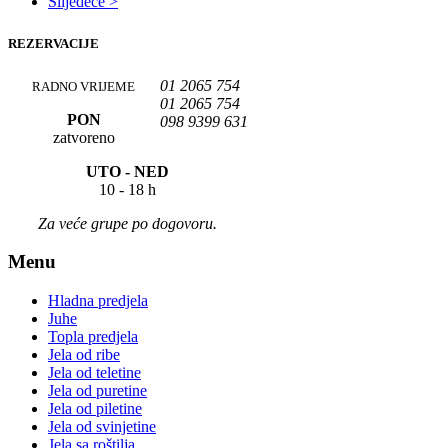
Slijedeće >
REZERVACIJE
01 2065 754
RADNO VRIJEME
01 2065 754
PON
098 9399 631
zatvoreno
UTO -
NED
10 - 18 h
Za veće grupe po dogovoru.
Menu
Hladna predjela
Juhe
Topla predjela
Jela od ribe
Jela od teletine
Jela od puretine
Jela od piletine
Jela od svinjetine
Jela sa roštilja