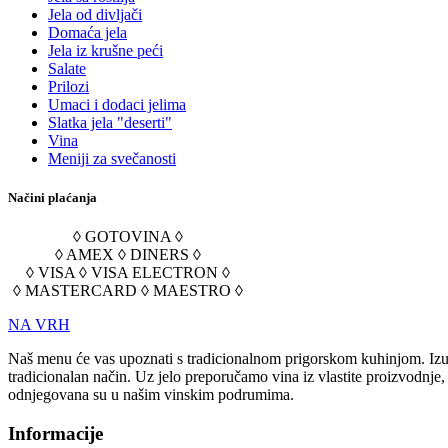
Jela od divljači
Domaća jela
Jela iz krušne peći
Salate
Prilozi
Umaci i dodaci jelima
Slatka jela "deserti"
Vina
Meniji za svečanosti
Načini plaćanja
◊ GOTOVINA ◊
◊ AMEX ◊ DINERS ◊
◊ VISA ◊ VISA ELECTRON ◊
◊ MASTERCARD ◊ MAESTRO ◊
NA VRH
Naš menu će vas upoznati s tradicionalnom prigorskom kuhinjom. Izuz
tradicionalan način. Uz jelo preporučamo vina iz vlastite proizvodnje
odnjegovana su u našim vinskim podrumima.
Informacije