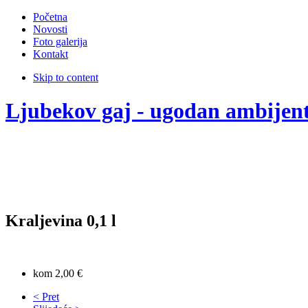
Početna
Novosti
Foto galerija
Kontakt
Skip to content
Ljubekov gaj - ugodan ambijen
Kraljevina 0,1 l
kom 2,00 €
< Pret