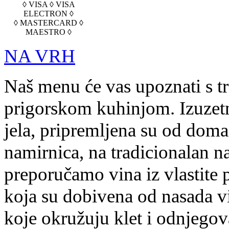
◊ VISA ◊ VISA
ELECTRON ◊
◊ MASTERCARD ◊
MAESTRO ◊
NA VRH
Naš menu će vas upoznati s t
prigorskom kuhinjom. Izuzetn
jela, pripremljena su od doma
namirnica, na tradicionalan na
preporučamo vina iz vlastite 
koja su dobivena od nasada v
koje okružuju klet i odnjegov