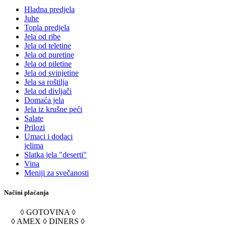
Hladna predjela
Juhe
Topla predjela
Jela od ribe
Jela od teletine
Jela od puretine
Jela od piletine
Jela od svinjetine
Jela sa roštilja
Jela od divljači
Domaća jela
Jela iz krušne peći
Salate
Prilozi
Umaci i dodaci
jelima
Slatka jela "deserti"
Vina
Meniji za svečanosti
Načini plaćanja
◊ GOTOVINA ◊
◊ AMEX ◊ DINERS ◊