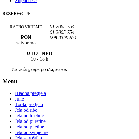
Slijedeće >
REZERVACIJE
01 2065 754
RADNO VRIJEME
01 2065 754
PON
098 9399 631
zatvoreno
UTO -
NED
10 - 18 h
Za veće grupe po dogovoru.
Menu
Hladna predjela
Juhe
Topla predjela
Jela od ribe
Jela od teletine
Jela od puretine
Jela od piletine
Jela od svinjetine
Jela sa roštilja