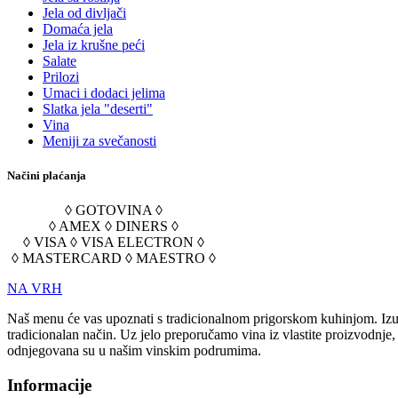
Jela od divljači
Domaća jela
Jela iz krušne peći
Salate
Prilozi
Umaci i dodaci jelima
Slatka jela "deserti"
Vina
Meniji za svečanosti
Načini plaćanja
◊ GOTOVINA ◊
◊ AMEX ◊ DINERS ◊
◊ VISA ◊ VISA ELECTRON ◊
◊ MASTERCARD ◊ MAESTRO ◊
NA VRH
Naš menu će vas upoznati s tradicionalnom prigorskom kuhinjom. Izuz
tradicionalan način. Uz jelo preporučamo vina iz vlastite proizvodnje
odnjegovana su u našim vinskim podrumima.
Informacije