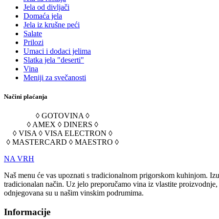
Jela od divljači
Domaća jela
Jela iz krušne peći
Salate
Prilozi
Umaci i dodaci jelima
Slatka jela "deserti"
Vina
Meniji za svečanosti
Načini plaćanja
◊ GOTOVINA ◊
◊ AMEX ◊ DINERS ◊
◊ VISA ◊ VISA ELECTRON ◊
◊ MASTERCARD ◊ MAESTRO ◊
NA VRH
Naš menu će vas upoznati s tradicionalnom prigorskom kuhinjom. Izuz
tradicionalan način. Uz jelo preporučamo vina iz vlastite proizvodnje
odnjegovana su u našim vinskim podrumima.
Informacije