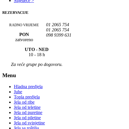
Slijedeće >
REZERVACIJE
01 2065 754
RADNO VRIJEME
01 2065 754
PON
098 9399 631
zatvoreno
UTO -
NED
10 - 18 h
Za veće grupe po dogovoru.
Menu
Hladna predjela
Juhe
Topla predjela
Jela od ribe
Jela od teletine
Jela od puretine
Jela od piletine
Jela od svinjetine
Jela sa roštilja