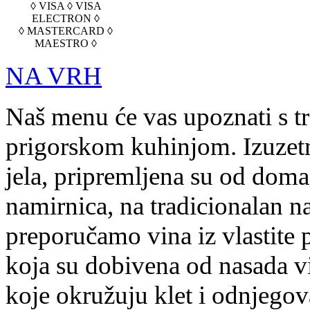
◊ VISA ◊ VISA
ELECTRON ◊
◊ MASTERCARD ◊
MAESTRO ◊
NA VRH
Naš menu će vas upoznati s t
prigorskom kuhinjom. Izuzetn
jela, pripremljena su od doma
namirnica, na tradicionalan na
preporučamo vina iz vlastite 
koja su dobivena od nasada v
koje okružuju klet i odnjegov