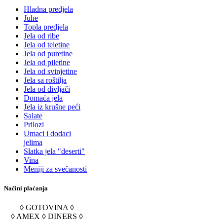
Hladna predjela
Juhe
Topla predjela
Jela od ribe
Jela od teletine
Jela od puretine
Jela od piletine
Jela od svinjetine
Jela sa roštilja
Jela od divljači
Domaća jela
Jela iz krušne peći
Salate
Prilozi
Umaci i dodaci
jelima
Slatka jela "deserti"
Vina
Meniji za svečanosti
Načini plaćanja
◊ GOTOVINA ◊
◊ AMEX ◊ DINERS ◊