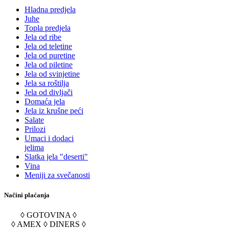
Hladna predjela
Juhe
Topla predjela
Jela od ribe
Jela od teletine
Jela od puretine
Jela od piletine
Jela od svinjetine
Jela sa roštilja
Jela od divljači
Domaća jela
Jela iz krušne peći
Salate
Prilozi
Umaci i dodaci
jelima
Slatka jela "deserti"
Vina
Meniji za svečanosti
Načini plaćanja
◊ GOTOVINA ◊
◊ AMEX ◊ DINERS ◊