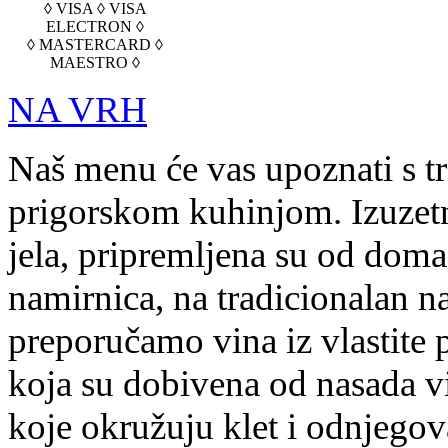
◊ VISA ◊ VISA
ELECTRON ◊
◊ MASTERCARD ◊
MAESTRO ◊
NA VRH
Naš menu će vas upoznati s t
prigorskom kuhinjom. Izuzetn
jela, pripremljena su od doma
namirnica, na tradicionalan na
preporučamo vina iz vlastite 
koja su dobivena od nasada v
koje okružuju klet i odnjegov